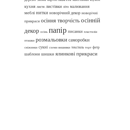
кухня
листівки
малювання
листя
літо
нитки
меблі
новорічний декор
новорічні
осінній
осіння творчість
прикраси
папір
декор
писанки
осінь
пластилін
розмальовки
саморобки
пташки
сукні
текстиль
фетр
сніжинки
схеми вишивки
торт
ялинкові прикраси
шаблони
шишки