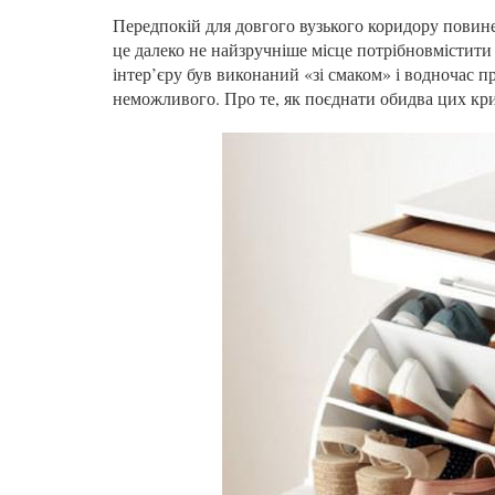
Передпокій для довгого вузького коридору повине
це далеко не найзручніше місце потрібновмістити 
інтер’єру був виконаний «зі смаком» і водночас 
неможливого. Про те, як поєднати обидва цих кри