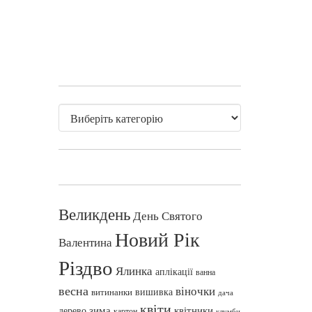
Великдень
День Святого
Новий Рік
Валентина
Різдво
Ялинка
аплікації
ванна
весна
віночки
вишивка
витинанки
дача
квіти
зима
квітники
дерево
картон
клумби