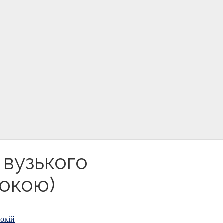
я вузького
окою)
окій