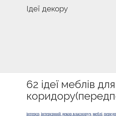
Ідеї декору
62 ідеї меблів дл
коридору(передп
інтерєр
інтерєрний декор власноруч
меблі
передп
,
,
,