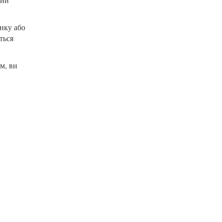
нку або
ться
м, ви