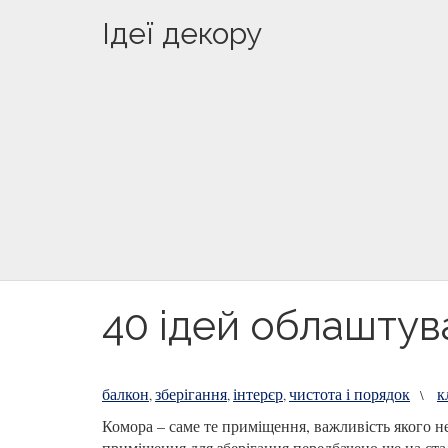
Ідеї декору
40 ідей облаштув
балкон
зберігання
інтерєр
чистота і порядок
к
,
,
,
\
Комора – саме те приміщення, важливість якого н
приміщення для зберігання передбачено ще на ста