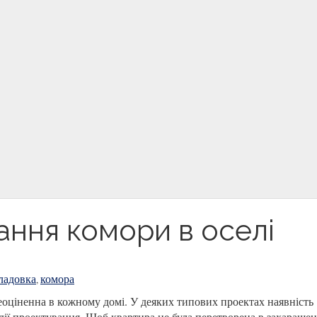
ання комори в оселі
ладовка
комора
,
еоціненна в кожному домі. У деяких типових проектах наявність
дії проектування. Щоб квартира не була перетворена в захараще