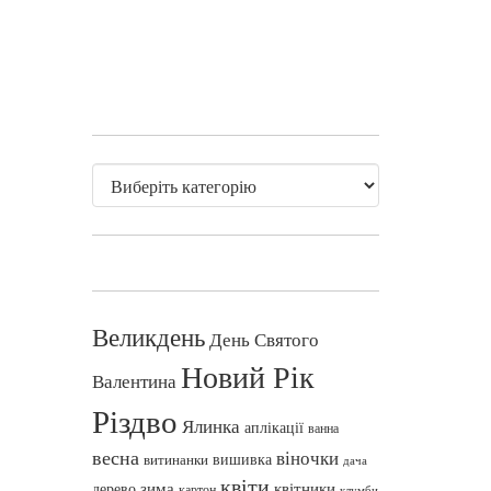
Великдень
День Святого
Новий Рік
Валентина
Різдво
Ялинка
аплікації
ванна
весна
віночки
вишивка
витинанки
дача
квіти
зима
квітники
дерево
картон
клумби