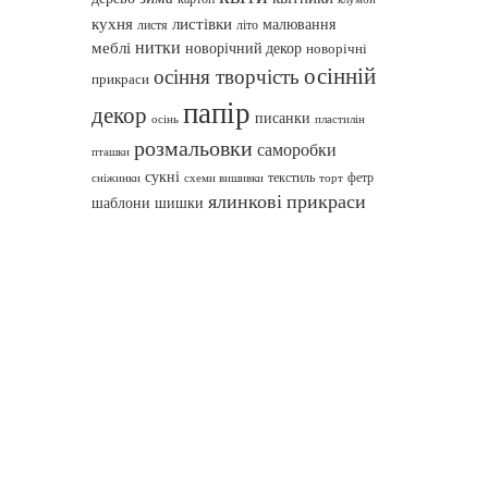
кухня
листівки
малювання
листя
літо
нитки
меблі
новорічний декор
новорічні
осінній
осіння творчість
прикраси
папір
декор
писанки
осінь
пластилін
розмальовки
саморобки
пташки
сукні
текстиль
фетр
сніжинки
схеми вишивки
торт
ялинкові прикраси
шаблони
шишки