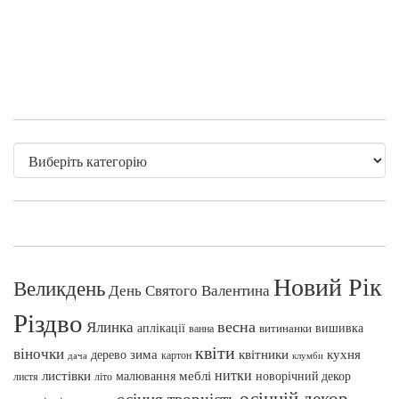
Новий Рік
Великдень
День Святого Валентина
Різдво
весна
Ялинка
аплікації
вишивка
витинанки
ванна
квіти
віночки
зима
квітники
кухня
дерево
картон
клумби
дача
нитки
меблі
листівки
малювання
новорічний декор
листя
літо
осінній декор
осіння творчість