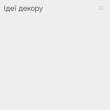
Ідеї декору
Togg
navi