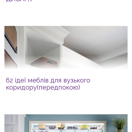
62 ідеї меблів для вузького
коридору(передпокою)