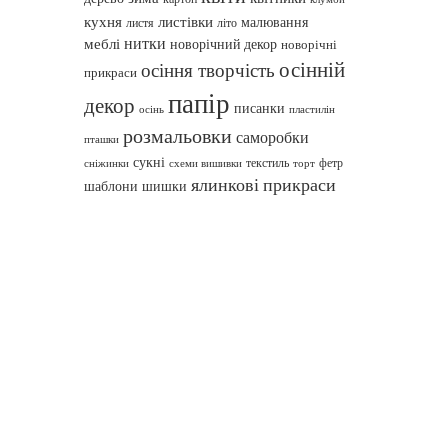
кухня
листівки
малювання
листя
літо
нитки
меблі
новорічний декор
новорічні
осінній
осіння творчість
прикраси
папір
декор
писанки
осінь
пластилін
розмальовки
саморобки
пташки
сукні
текстиль
фетр
сніжинки
схеми вишивки
торт
ялинкові прикраси
шаблони
шишки