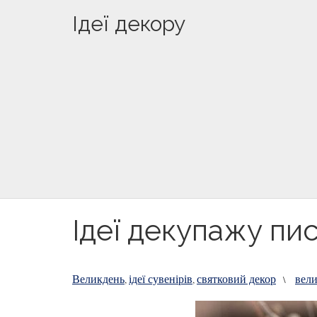
Ідеї декору
Ідеї декупажу пи
Великдень
ідеї сувенірів
святковий декор
вели
,
,
\