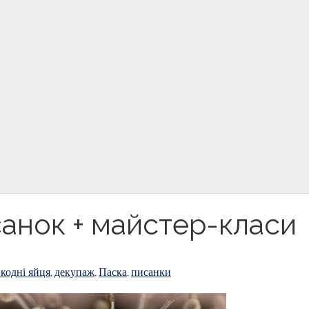
санок + майстер-класи
кодні яйця
декупаж
Паска
писанки
,
,
,