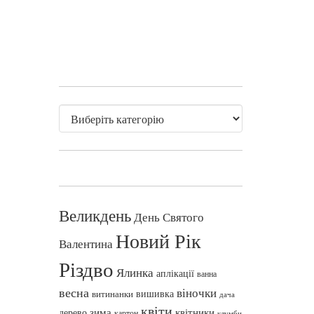
Великдень
День Святого
Новий Рік
Валентина
Різдво
Ялинка
аплікації
ванна
весна
віночки
вишивка
витинанки
дача
квіти
зима
квітники
дерево
картон
клумби