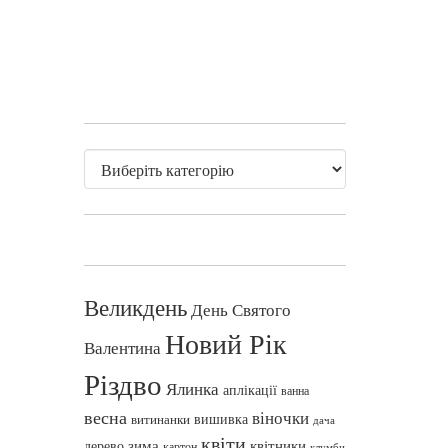
Великдень
День Святого
Новий Рік
Валентина
Різдво
Ялинка
аплікації
ванна
весна
віночки
вишивка
витинанки
дача
квіти
зима
квітники
дерево
картон
клумби