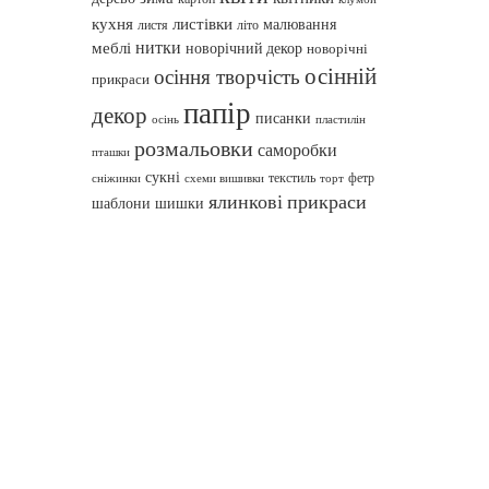
кухня
листівки
малювання
листя
літо
нитки
меблі
новорічний декор
новорічні
осінній
осіння творчість
прикраси
папір
декор
писанки
осінь
пластилін
розмальовки
саморобки
пташки
сукні
текстиль
фетр
сніжинки
схеми вишивки
торт
ялинкові прикраси
шаблони
шишки