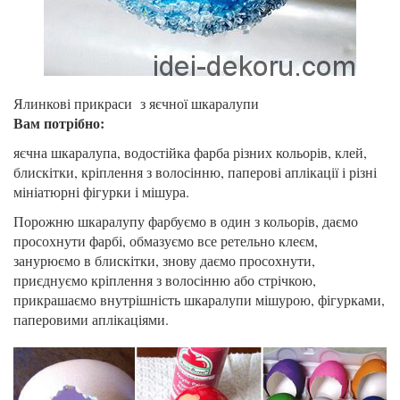
Ялинкові прикраси з яєчної шкаралупи
Вам потрібно:
яєчна шкаралупа, водостійка фарба різних кольорів, клей,
блискітки, кріплення з волосінню, паперові аплікації і різні
мініатюрні фігурки і мішура.
Порожню шкаралупу фарбуємо в один з кольорів, даємо
просохнути фарбі, обмазуємо все ретельно клеєм,
занурюємо в блискітки, знову даємо просохнути,
приєднуємо кріплення з волосінню або стрічкою,
прикрашаємо внутрішність шкаралупи мішурою, фігурками,
паперовими аплікаціями.