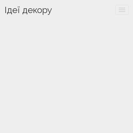
Ідеї декору
Togg
navi