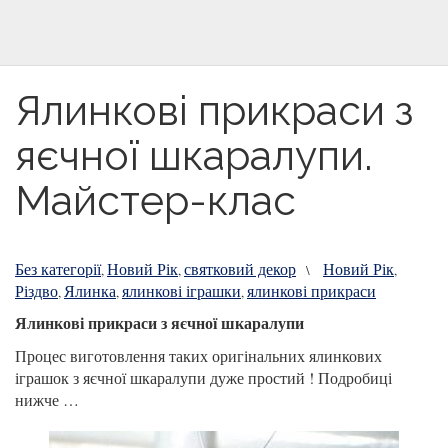
Ялинкові прикраси з
яєчної шкаралупи.
Майстер-клас
Без категорії
Новий Рік
святковий декор
Новий Рік
,
,
\
,
Різдво
Ялинка
ялинкові іграшки
ялинкові прикраси
,
,
,
Ялинкові прикраси з яєчної шкаралупи
Процес виготовлення таких оригінальних ялинкових
іграшок з яєчної шкаралупи дуже простий ! Подробиці
нижче …