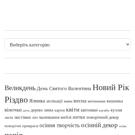
Новий Рік
Великдень
День Святого Валентина
Різдво
весна
Ялинка
аплікації
вишивка
витинанки
ванна
квіти
віночки
зима
квітники
кухня
дерево
картон
клумби
дача
нитки
меблі
листівки
малювання
новорічний декор
листя
літо
осінній декор
осіння творчість
новорічні прикраси
осінь
папір