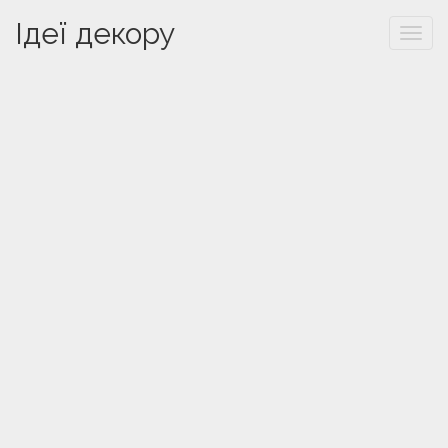
Ідеї декору
Togg
navi