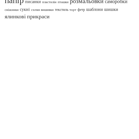
розмальовки
саморобки
писанки
пташки
пластилін
сукні
шаблони
шишки
текстиль
фетр
сніжинки
схеми вишивки
торт
ялинкові прикраси