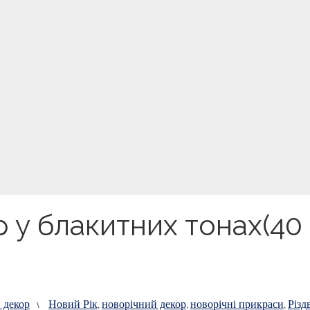
 у блакитних тонах(40
 декор
Новий Рік
новорічний декор
новорічні прикраси
Різд
\
,
,
,