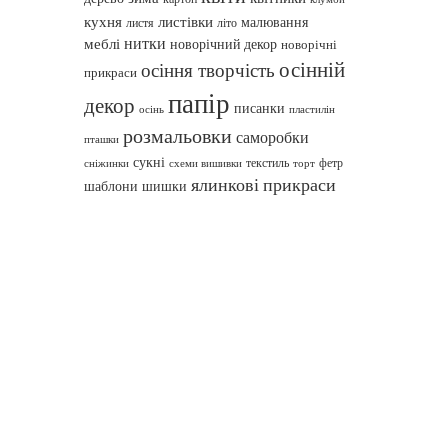
кухня
листівки
малювання
листя
літо
нитки
меблі
новорічний декор
новорічні
осінній
осіння творчість
прикраси
папір
декор
писанки
осінь
пластилін
розмальовки
саморобки
пташки
сукні
текстиль
фетр
сніжинки
схеми вишивки
торт
ялинкові прикраси
шаблони
шишки