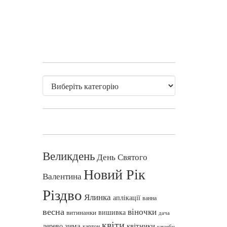
Великдень
День Святого
Новий Рік
Валентина
Різдво
Ялинка
аплікації
ванна
весна
віночки
вишивка
витинанки
дача
квіти
зима
квітники
дерево
картон
клумби