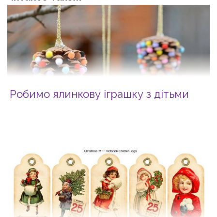
Робимо ялинкову іграшку з дітьми