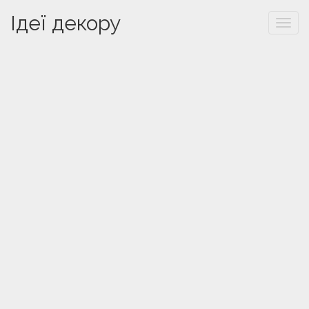
Ідеї декору
Togg
navi