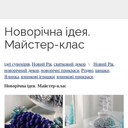
Новорічна ідея.
Майстер-клас
ідеї сувенірів
Новий Рік
святковий декор
Новий Рік
,
,
\
,
новорічний декор
новорічні прикраси
Різдво
шишки
,
,
,
,
Ялинка
ялинкові іграшки
ялинкові прикраси
,
,
Новорічна ідея. Майстер-клас