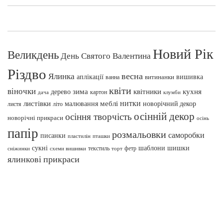
Новий Рік
Великдень
День Святого Валентина
Різдво
весна
Ялинка
аплікації
вишивка
витинанки
ванна
квіти
віночки
зима
квітники
кухня
дерево
картон
клумби
дача
нитки
меблі
листівки
малювання
новорічний декор
листя
літо
осінній декор
осіння творчість
новорічні прикраси
осінь
папір
розмальовки
саморобки
писанки
пташки
пластилін
сукні
шаблони
шишки
текстиль
фетр
сніжинки
схеми вишивки
торт
ялинкові прикраси