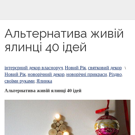
Альтернатива живій
ялинці 40 ідей
інтерєрний декор власноруч
Новий Рік
святковий декор
,
,
\
Новий Рік
новорічний декор
новорічні прикраси
Різдво
,
,
,
,
своїми руками
Ялинка
,
Альтернатива живій ялинці 40 ідей