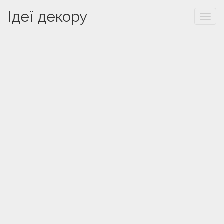
Ідеї декору
Togg
navi