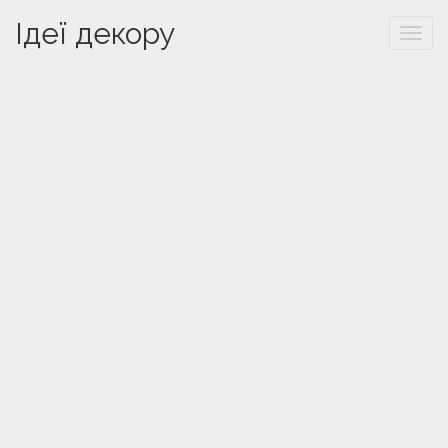
Ідеї декору
Togg
navi