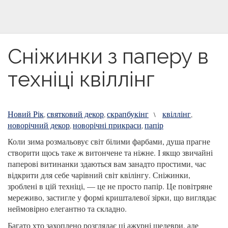
Сніжинки з паперу в
техніці квіллінг
Новий Рік
святковий декор
скрапбукінг
квіллінг
,
,
\
,
новорічний декор
новорічні прикраси
папір
,
,
Коли зима розмальовує світ білими фарбами, душа прагне
створити щось таке ж витончене та ніжне. І якщо звичайні
паперові витинанки здаються вам занадто простими, час
відкрити для себе чарівний світ квілінгу. Сніжинки,
зроблені в цій техніці, — це не просто папір. Це повітряне
мереживо, застигле у формі кришталевої зірки, що виглядає
неймовірно елегантно та складно.
Багато хто захоплено розглядає ці ажурні шедеври, але