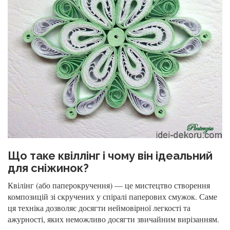
Що таке квіллінг і чому він ідеальний
для сніжинок?
Квілінг (або паперокручення) — це мистецтво створення
композицій зі скручених у спіралі паперових смужок. Саме
ця техніка дозволяє досягти неймовірної легкості та
ажурності, яких неможливо досягти звичайним вирізанням.