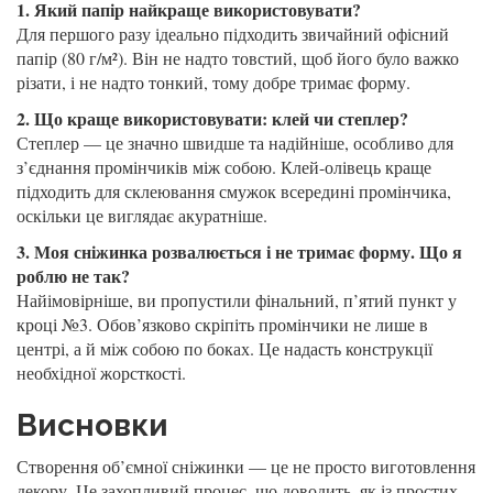
1. Який папір найкраще використовувати?
Для першого разу ідеально підходить звичайний офісний
папір (80 г/м²). Він не надто товстий, щоб його було важко
різати, і не надто тонкий, тому добре тримає форму.
2. Що краще використовувати: клей чи степлер?
Степлер — це значно швидше та надійніше, особливо для
з’єднання промінчиків між собою. Клей-олівець краще
підходить для склеювання смужок всередині промінчика,
оскільки це виглядає акуратніше.
3. Моя сніжинка розвалюється і не тримає форму. Що я
роблю не так?
Найімовірніше, ви пропустили фінальний, п’ятий пункт у
кроці №3. Обов’язково скріпіть промінчики не лише в
центрі, а й між собою по боках. Це надасть конструкції
необхідної жорсткості.
Висновки
Створення об’ємної сніжинки — це не просто виготовлення
декору. Це захопливий процес, що доводить, як із простих