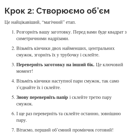
Крок 2: Створюємо об’єм
Це найцікавіший, “магічний” етап.
Розгорніть вашу заготовку. Перед вами буде квадрат з
симетричними надрізами.
Візьміть кінчики двох найменших, центральних
смужок, згорніть їх у трубочку і склейте.
Переверніть заготовку на інший бік.
Це ключовий
момент!
Візьміть кінчики наступної пари смужок, так само
з’єднайте їх і склейте.
Знову переверніть папір
і склейте третю пару
смужок.
І ще раз переверніть та склейте останню, зовнішню
пару.
Вітаємо, перший об’ємний промінчик готовий!