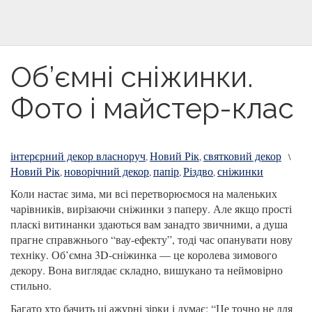
Об’ємні сніжинки.
Фото і майcтер-клас
інтерєрний декор власноруч
Новий Рік
святковий декор
,
,
\
Новий Рік
новорічний декор
папір
Різдво
сніжинки
,
,
,
,
Коли настає зима, ми всі перетворюємося на маленьких
чарівників, вирізаючи сніжинки з паперу. Але якщо прості
пласкі витинанки здаються вам занадто звичними, а душа
прагне справжнього “вау-ефекту”, тоді час опанувати нову
техніку. Об’ємна 3D-сніжинка — це королева зимового
декору. Вона виглядає складно, вишукано та неймовірно
стильно.
Багато хто бачить ці ажурні зірки і думає: “Це точно не для