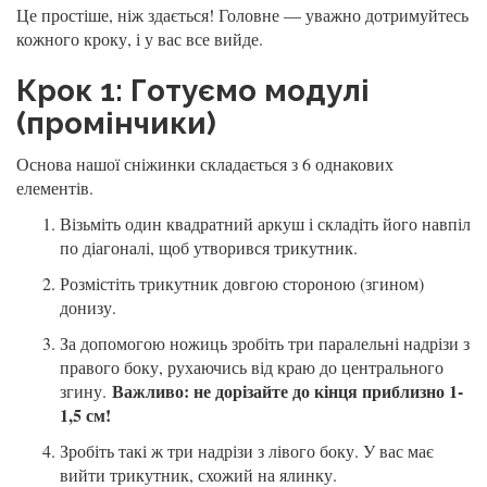
Це простіше, ніж здається! Головне — уважно дотримуйтесь
кожного кроку, і у вас все вийде.
Крок 1: Готуємо модулі
(промінчики)
Основа нашої сніжинки складається з 6 однакових
елементів.
Візьміть один квадратний аркуш і складіть його навпіл
по діагоналі, щоб утворився трикутник.
Розмістіть трикутник довгою стороною (згином)
донизу.
За допомогою ножиць зробіть три паралельні надрізи з
правого боку, рухаючись від краю до центрального
Важливо: не дорізайте до кінця приблизно 1-
згину.
1,5 см!
Зробіть такі ж три надрізи з лівого боку. У вас має
вийти трикутник, схожий на ялинку.