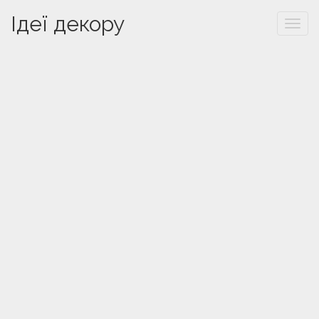
Ідеї декору
Togg
navi