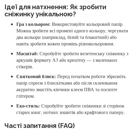
Ідеї для натхнення: Як зробити
сніжинку унікальною?
Гра з кольором:
Використовуйте кольоровий папір.
Можна зробити всі промені одного кольору, чергувати
два кольори (наприклад, білий та блакитний) або
навіть зробити кожен промінь різнокольоровим.
Масштаб:
Спробуйте зробити велетенську сніжинку з
аркушів формату А3 або крихітну — з маленьких
стікерів.
Святковий блиск:
Перед початком роботи збризніть
папір спреєм з блискітками або після склеювання
акуратно змастіть кінчики клеєм ПВА та посипте
глітером.
Еко-стиль:
Спробуйте зробити сніжинки зі сторінок
старих книг, нотних зошитів або крафтового паперу.
Часті запитання (FAQ)