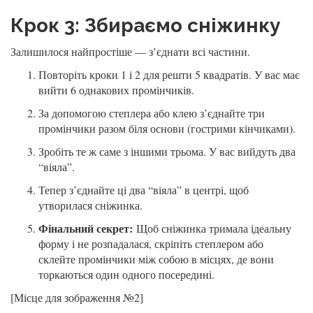
Крок 3: Збираємо сніжинку
Залишилося найпростіше — з’єднати всі частини.
Повторіть кроки 1 і 2 для решти 5 квадратів. У вас має
вийти 6 однакових промінчиків.
За допомогою степлера або клею з’єднайте три
промінчики разом біля основи (гострими кінчиками).
Зробіть те ж саме з іншими трьома. У вас вийдуть два
“віяла”.
Тепер з’єднайте ці два “віяла” в центрі, щоб
утворилася сніжинка.
Фінальний секрет:
Щоб сніжинка тримала ідеальну
форму і не розпадалася, скріпіть степлером або
склейте промінчики між собою в місцях, де вони
торкаються один одного посередині.
[Місце для зображення №2]