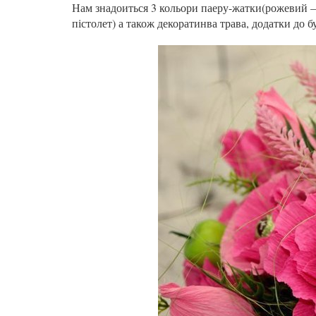
Нам знадоиться 3 кольори паеру-жатки(рожевий –
пістолет) а також декоратинва трава, додатки до бу