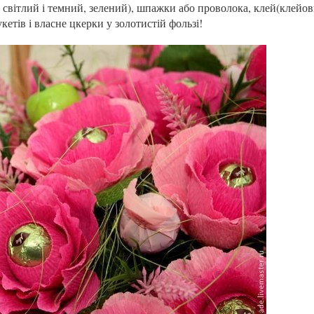
 світлий і темний, зелений), шпажки або проволока, клей(клейо
кетів і власне цкерки у золотистій фользі!