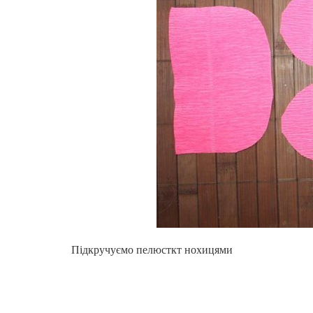
Підкручуємо пелюсткт нохицями