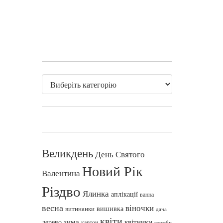
Великдень
День Святого
Новий Рік
Валентина
Різдво
Ялинка
аплікації
ванна
весна
віночки
вишивка
витинанки
дача
квіти
зима
квітники
дерево
картон
клумби