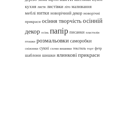
кухня
листівки
малювання
листя
літо
нитки
меблі
новорічний декор
новорічні
осінній
осіння творчість
прикраси
папір
декор
писанки
осінь
пластилін
розмальовки
саморобки
пташки
сукні
текстиль
фетр
сніжинки
схеми вишивки
торт
ялинкові прикраси
шаблони
шишки