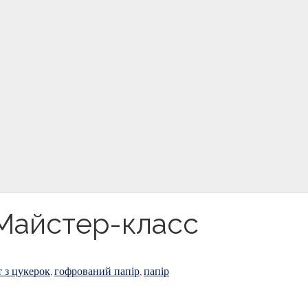
 Майстер-класс
т з цукерок
гофрований папір
папір
,
,