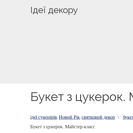
Ідеї декору
Букет з цукерок.
ідеї сувенірів
Новий Рік
святковий декор
буке
,
,
\
Букет з цукерок. Майстер-класс