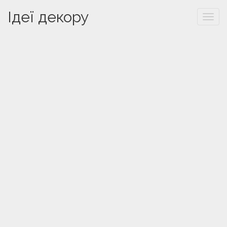
Ідеї декору
Togg
navi