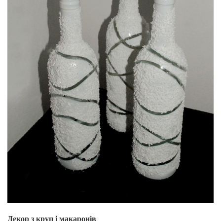
Декор з круп і макаронів