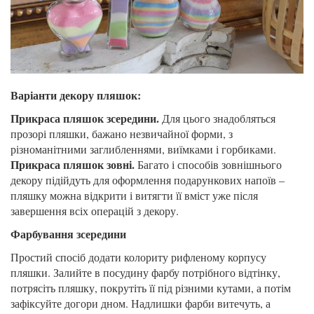
Варіанти декору пляшок:
Прикраса пляшок зсередини.
Для цього знадобляться
прозорі пляшки, бажано незвичайної форми, з
різноманітними заглибленнями, виїмками і горбиками.
Прикраса пляшок зовні.
Багато і способів зовнішнього
декору підійдуть для оформлення подарункових напоїв –
пляшку можна відкрити і витягти її вміст уже після
завершення всіх операцій з декору.
Фарбування зсередини
Простий спосіб додати колориту рифленому корпусу
пляшки. Залийте в посудину фарбу потрібного відтінку,
потрясіть пляшку, покрутіть її під різними кутами, а потім
зафіксуйте догори дном. Надлишки фарби витечуть, а