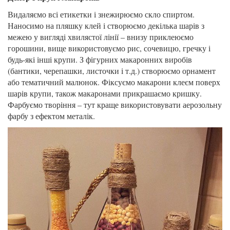
Видаляємо всі етикетки і знежирюємо скло спиртом.
Наносимо на пляшку клей і створюємо декілька шарів з
межею у вигляді хвилястої лінії – внизу приклеюємо
горошини, вище використовуємо рис, сочевицю, гречку і
будь-які інші крупи. З фігурних макаронних виробів
(бантики, черепашки, листочки і т.д.) створюємо орнамент
або тематичний малюнок. Фіксуємо макарони клеєм поверх
шарів крупи, також макаронами прикрашаємо кришку.
Фарбуємо творіння – тут краще використовувати аерозольну
фарбу з ефектом металік.