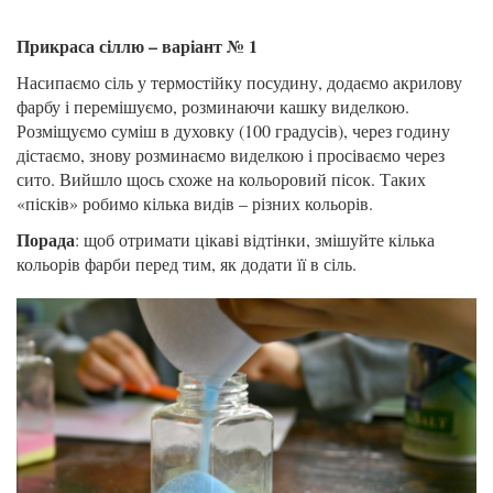
Прикраса сіллю – варіант № 1
Насипаємо сіль у термостійку посудину, додаємо акрилову
фарбу і перемішуємо, розминаючи кашку виделкою.
Розміщуємо суміш в духовку (100 градусів), через годину
дістаємо, знову розминаємо виделкою і просіваємо через
сито. Вийшло щось схоже на кольоровий пісок. Таких
«пісків» робимо кілька видів – різних кольорів.
Порада
: щоб отримати цікаві відтінки, змішуйте кілька
кольорів фарби перед тим, як додати її в сіль.