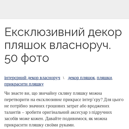
Ексклюзивний декор
пляшок власноруч.
50 фото
інтерєрний декор власноруч
декор пляшок
пляшки
\
,
,
прикрасити пляшку
Чи знаєте ви, що звичайну скляну пляшку можна
перетворити на ексклюзивнe прикрасe інтер’єру?
Для цього
не потрібно значних грошових затрат або вроджених
талантів – зробити оригінальний аксесуар з підручних
засобів може кожен. Давайте подивимося, як можна
прикрасити пляшку своїми руками.