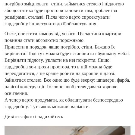
потрібно зміцнювати стіни, займатися стелею і підлогою
або достатньо буде просто встановити там, зроблені за
розмірами, стелажі. Після чого варто спроектувати
гардеробну і приступати до її облаштування.
Отже, очистити комору від усього. Ця частина квартири
повинна стати абсолютно порожньою.
Привести в порядок, якщо потрібно, стіни. Бажано їх
вирівняти. Тоді тут можна буде встановити вбудовану меблі.
Вирівняти підлогу, укласти на неї покриття. Якщо
гардеробна хоч трохи простора, то в ній можна буде
переодягатися, а це краще робити на хорошій підлозі.
Зайнятися стелею. Все одно що буде зверху: шпалери, фарба,
навісні конструкції. Головне, щоб стеля давала хороше
освітлення.
А тепер варто продумати, як облаштувати безпосередньо
гардеробну. Тут також можливі варіанти.
Дивіться фото і надихайтесь