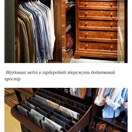
Вбудовані меблі в гардеробній збережуть додатковий
простір