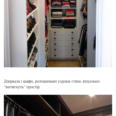
Дзеркала і шафи, розташовані уздовж стіни, візуально
“витягнуть” простір