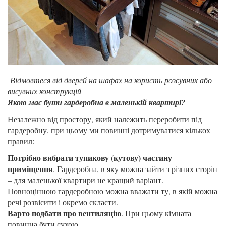
Відмовтеся від дверей на шафах на користь розсувних або
висувних конструкцій
Якою має бути гардеробна в маленькій квартирі?
Незалежно від простору, який належить переробити під
гардеробну, при цьому ми повинні дотримуватися кількох
правил:
Потрібно вибрати тупикову (кутову) частину
приміщення
. Гардеробна, в яку можна зайти з різних сторін
– для маленької квартири не кращий варіант.
Повноцінною гардеробною можна вважати ту, в якій можна
речі розвісити і окремо скласти.
Варто подбати про вентиляцію
. При цьому кімната
повинна бути сухою.