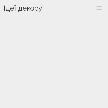
Ідеї декору
Togg
navi