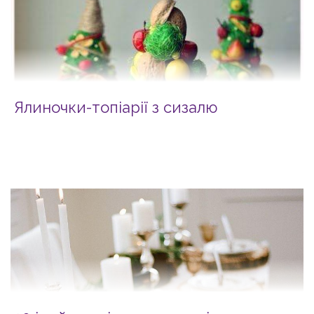
Ялиночки-топіарії з сизалю