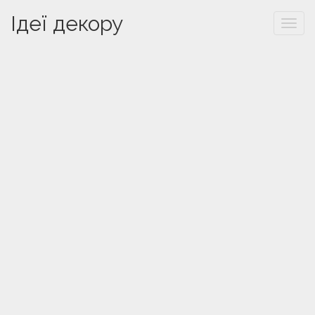
Ідеї декору
Togg
navi