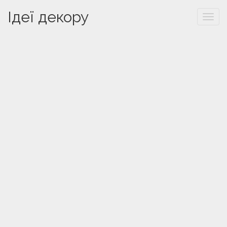
Ідеї декору
Togg
navi