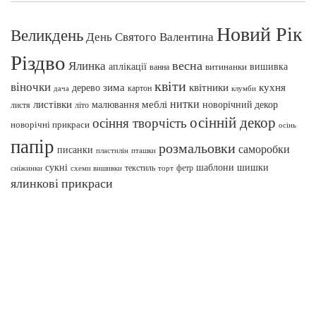
Новий Рік
Великдень
День Святого Валентина
Різдво
весна
Ялинка
аплікації
вишивка
витинанки
ванна
квіти
віночки
зима
квітники
кухня
дерево
картон
клумби
дача
нитки
меблі
листівки
малювання
новорічний декор
листя
літо
осінній декор
осіння творчість
новорічні прикраси
осінь
папір
розмальовки
саморобки
писанки
пташки
пластилін
сукні
шаблони
шишки
текстиль
фетр
сніжинки
схеми вишивки
торт
ялинкові прикраси