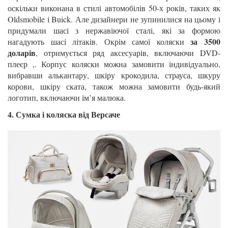
оскільки виконана в стилі автомобілів 50-х років, таких як
Oldsmobile і Buick. Але дизайнери не зупинилися на цьому і
придумали шасі з нержавіючої сталі, які за формою
за 3500
нагадують шасі літаків. Окрім самої коляски
доларів
, отримується ряд аксесуарів, включаючи DVD-
плеєр ,. Корпус коляски можна замовити індивідуально,
вибравши алькантару, шкіру крокодила, страуса, шкуру
корови, шкіру ската, також можна замовити будь-який
логотип, включаючи ім’я малюка.
4. Сумка і коляска від Версаче