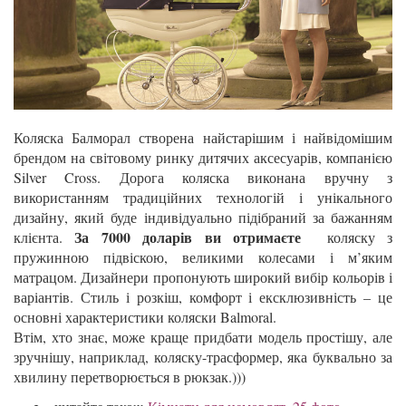
Коляска Балморал створена найстарішим і найвідомішим
брендом на світовому ринку дитячих аксесуарів, компанією
Silver Cross. Дорога коляска виконана вручну з
використанням традиційних технологій і унікального
дизайну, який буде індивідуально підібраний за бажанням
За 7000 доларів ви отримаєте
клієнта.
коляску з
пружинною підвіскою, великими колесами і м’яким
матрацом. Дизайнери пропонують широкий вибір кольорів і
варіантів. Стиль і розкіш, комфорт і ексклюзивність – це
основні характеристики коляски Balmoral.
Втім, хто знає, може краще придбати модель простішу, але
зручнішу, наприклад, коляску-трасформер, яка буквально за
хвилину перетворюється в рюкзак.)))