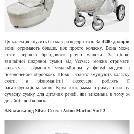
а 4200 доларів
Ця колекція змусить батьків розщедритися. З
вони отримають більше, ніж просто коляску. Вона може
стати першою брендового річчю малюка. За ціною
звичайної шкіряної сумки від Versace можна отримати
коляску з фірмовим медальйоном у формі медузи з
позолоченою обробкою. Шовк і золото змушують коляску
сяяти, а різноманітні аксесуари роблять її
багатофункціональною. Крім того, мама отримує стильну
сучасну сумку для дитячих речей, яка виконана в тому ж
дизайні, що і коляска.
3.Коляска від Silver Cross і Aston Martin, Surf 2