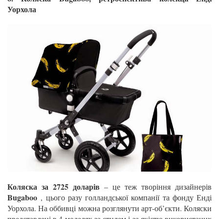
Уорхола
Коляска за 2725 доларів
– це теж творіння дизайнерів
Bugaboo
, цього разу голландської компанії та фонду Енді
Уорхола. На оббивці можна розглянути арт-об’єкти. Коляски
представлені в 4 моделях за стилем і за якістю використаних