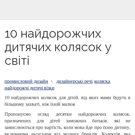
10 найдорожчих
дитячих колясок у
світі
промисловий дизайн
дизайнерські речі
коляска
\
,
,
найдорожчі дитячі візки
10 найдорожчих колясок для дітей, від яких мами будуть в
більшому захваті, ніж їхній малюк
Пропонуємо огляд десятки найдорожчих колясок,
призначених для дітей заможних батьків, які не
замислюються про вартість, коли мова йде про їхню дитину,
включаючи аксесуари від модних брендів. Колекція, яка