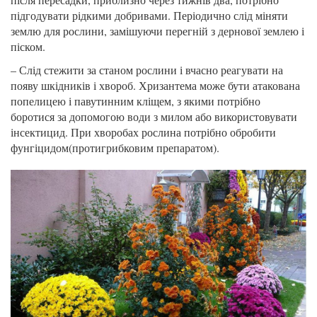
підгодувати рідкими добривами. Періодично слід міняти
землю для рослини, замішуючи перегній з дернової землею і
піском.
– Слід стежити за станом рослини і вчасно реагувати на
появу шкідників і хвороб. Хризантема може бути атакована
попелицею і павутинним кліщем, з якими потрібно
боротися за допомогою води з милом або використовувати
інсектицид. При хворобах рослина потрібно обробити
фунгіцидом(протигрибковим препаратом).