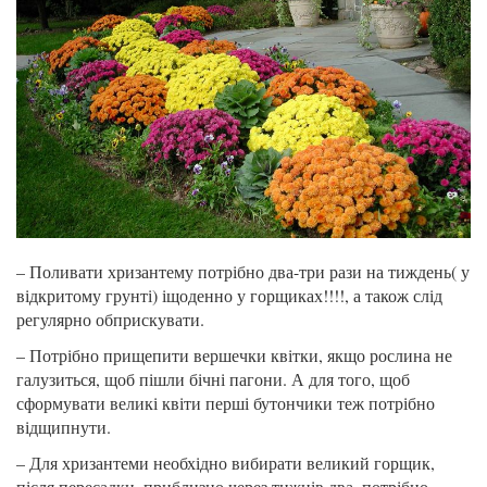
– Поливати хризантему потрібно два-три рази на тиждень( у
відкритому грунті) іщоденно у горщиках!!!!, а також слід
регулярно обприскувати.
– Потрібно прищепити вершечки квітки, якщо рослина не
галузиться, щоб пішли бічні пагони. А для того, щоб
сформувати великі квіти перші бутончики теж потрібно
відщипнути.
– Для хризантеми необхідно вибирати великий горщик,
після пересадки, приблизно через тижнів два, потрібно