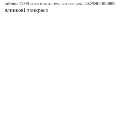
сукні
шаблони
шишки
текстиль
фетр
сніжинки
схеми вишивки
торт
ялинкові прикраси