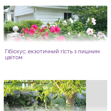
Гібіскус: екзотичний гість з пишним
цвітом