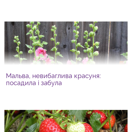
Мальва, невибаглива красуня:
посадила і забула