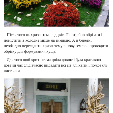
– Після того як хризантема відцвіте її потрібно обрізати і
помістити в холодне місце на зимівлю. А в березні
необхідно пересадити хризантему в нову землю і проводити
обрізку для формування куща.
– Для того щоб хризантема цвіла довше і була красивою
довгий час слід вчасно видаляти всі зів’ялі квіти і пожовклі
листочки.