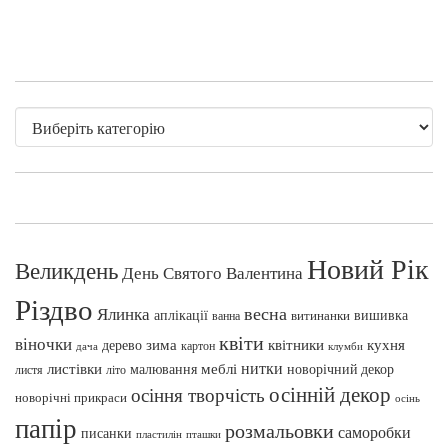
Новий Рік
Великдень
День Святого Валентина
Різдво
весна
Ялинка
аплікації
вишивка
витинанки
ванна
квіти
віночки
зима
квітники
кухня
дерево
картон
клумби
дача
нитки
меблі
листівки
малювання
новорічний декор
листя
літо
осінній декор
осіння творчість
новорічні прикраси
осінь
папір
розмальовки
саморобки
писанки
пташки
пластилін