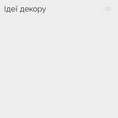
Ідеї декору
Togg
navi