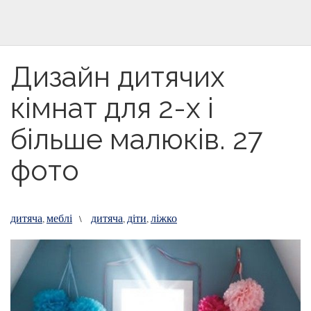
Дизайн дитячих
кімнат для 2-х і
більше малюків. 27
фото
дитяча
меблі
дитяча
діти
ліжко
,
\
,
,