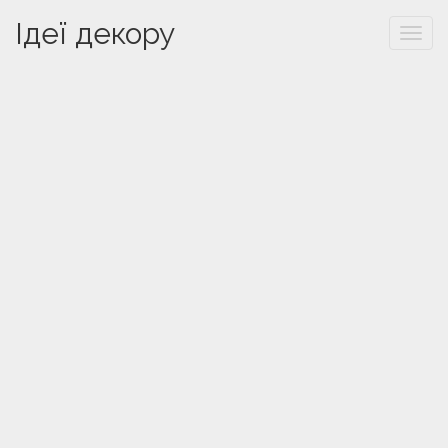
Ідеї декору
Togg
navi