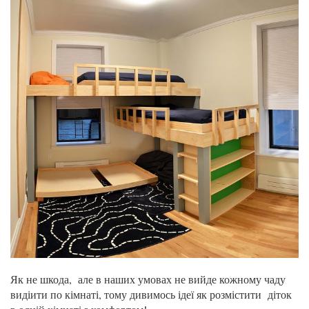
Як не шкода, але в наших умовах не вийде кожному чаду
видіити по кімнаті, тому дивимось ідеї як розмістити діток