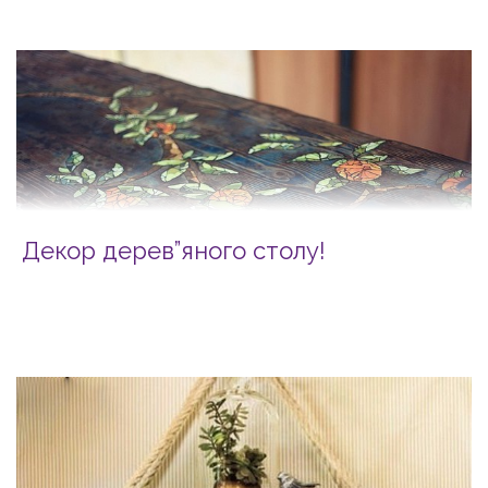
Декор дерев”яного столу!