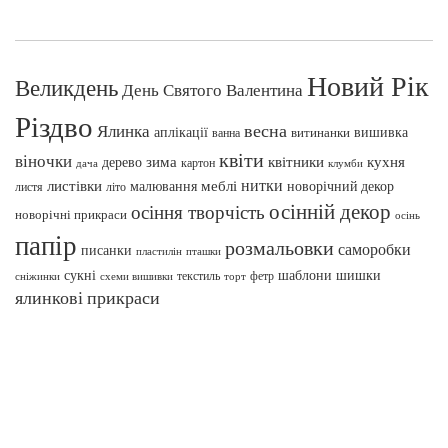
Новий Рік
Великдень
День Святого Валентина
Різдво
весна
Ялинка
аплікації
вишивка
витинанки
ванна
квіти
віночки
зима
квітники
кухня
дерево
картон
клумби
дача
нитки
меблі
листівки
малювання
новорічний декор
листя
літо
осінній декор
осіння творчість
новорічні прикраси
осінь
папір
розмальовки
саморобки
писанки
пташки
пластилін
сукні
шаблони
шишки
текстиль
фетр
сніжинки
схеми вишивки
торт
ялинкові прикраси