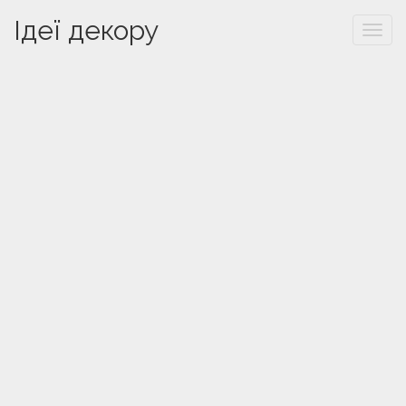
Ідеї декору
Togg
navi